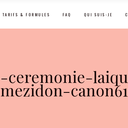
TARIFS & FORMULES
FAQ
QUI SUIS-JE
e-ceremonie-laiqu
mezidon-canon61