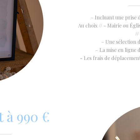
– Incluant une prise d
Au choix // - Mairie ou Égli
//
– Une sélection 
– La mise en ligne 
- Les frais de déplaceme
 à 990 €