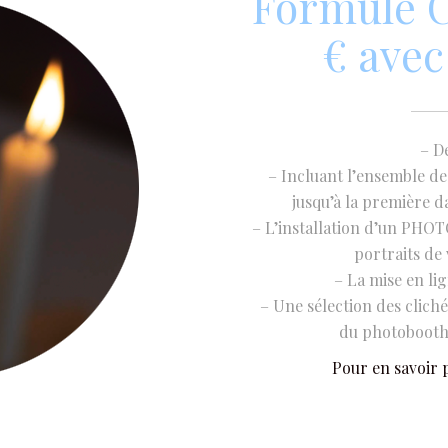
Formule C
€ avec
– D
– Incluant l’ensemble de
jusqu’à la première d
– L’installation d’un PHO
portraits de 
– La mise en li
– Une sélection des clich
du photobooth 
Pour en savoir p