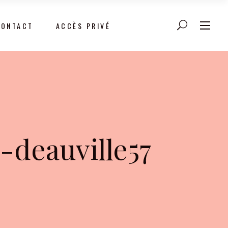
CONTACT
ACCÈS PRIVÉ
-deauville57