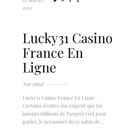
2025
Lucky31 Casino
France En
Ligne
Non classé
Lucky31 Casino France En Ligne
Certains d'entre eux exigent que les
joueurs utilisent de l'argent réel pour
parier, le personnel de ce salon de