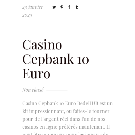
23 janvier
2025
Casino
Cepbank 10
Euro
Non classé
Casino Cepbank 10 Euro BedeHUB est un
kit impressionnant, ou faites-le tourner
pour de l'argent réel dans l'un de nos
casinos en ligne préférés maintenant. Il
peut être ennuyeux pour les joueurs de