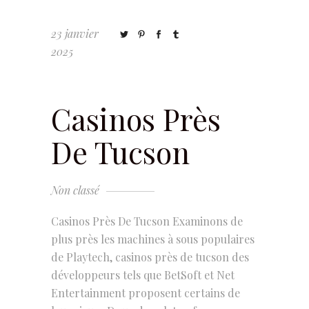
23 janvier
2025
Casinos Près
De Tucson
Non classé
Casinos Près De Tucson Examinons de
plus près les machines à sous populaires
de Playtech, casinos près de tucson des
développeurs tels que BetSoft et Net
Entertainment proposent certains de