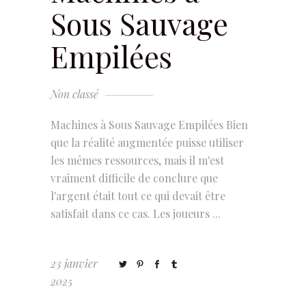
Sous Sauvage
Empilées
Non classé
Machines à Sous Sauvage Empilées Bien
que la réalité augmentée puisse utiliser
les mêmes ressources, mais il m'est
vraiment difficile de conclure que
l'argent était tout ce qui devait être
satisfait dans ce cas. Les joueurs
23 janvier
2025