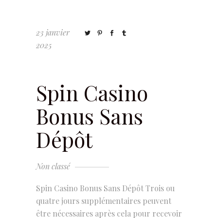
23 janvier
2025
Spin Casino
Bonus Sans
Dépôt
Non classé
Spin Casino Bonus Sans Dépôt Trois ou
quatre jours supplémentaires peuvent
être nécessaires après cela pour recevoir