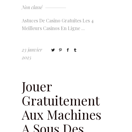
Non classé
Astuces De Casino Gratuites Les 4
Meilleurs Casinos En Ligne
23 janvier
2025
Jouer
Gratuitement
Aux Machines
A Sous Des