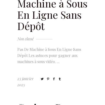
Machine à Sous
En Ligne Sans
Dépôt
Non classé
Pas De Machine à Sous En Ligne Sans
Dépôt Les astuces pour gagner aux
machines à sous vidéo.
23 janvier
2025