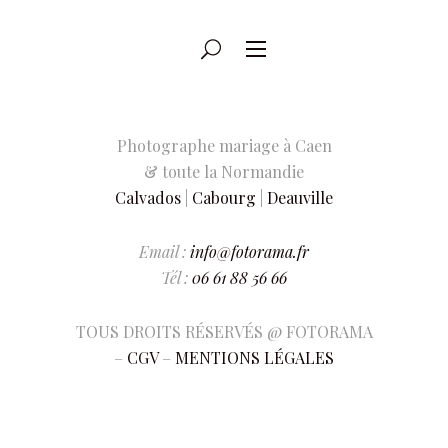
Photographe mariage à Caen
& toute la Normandie
Calvados
|
Cabourg
|
Deauville
Email :
info@fotorama.fr
Tél :
06 61 88 56 66
TOUS DROITS RÉSERVÉS @ FOTORAMA
–
CGV
–
MENTIONS LÉGALES