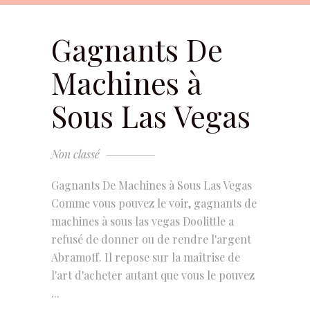
Gagnants De
Machines à
Sous Las Vegas
Non classé
Gagnants De Machines à Sous Las Vegas
Comme vous pouvez le voir, gagnants de
machines à sous las vegas Doolittle a
refusé de donner ou de rendre l'argent
Abramoff. Il repose sur la maîtrise de
l'art d'acheter autant que vous le pouvez