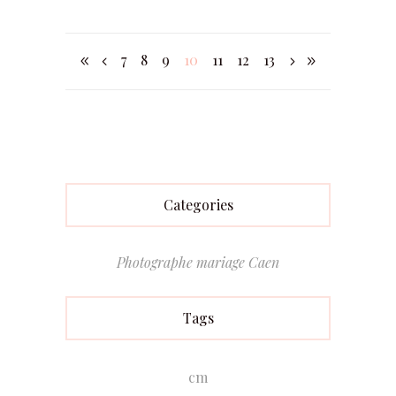
7
8
9
10
11
12
13
Categories
Photographe mariage Caen
Tags
cm