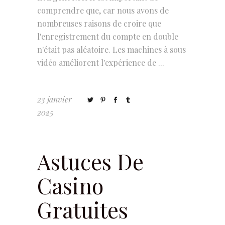
comprendre que, car nous avons de
nombreuses raisons de croire que
l'enregistrement du compte en double
n'était pas aléatoire. Les machines à sous
vidéo améliorent l'expérience de
23 janvier
2025
Astuces De
Casino
Gratuites