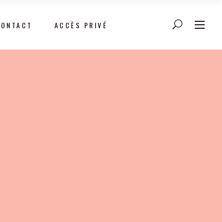
CONTACT
ACCÈS PRIVÉ