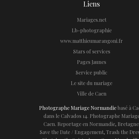
Liens
Mariages.net
Lb-photographie
www.matthieumarangoni.fr
Stars of services
Pages Jaunes
Service public
Le site du mariage
Ville de Caen
Photographe Mariage Normandie
basé à C
dans le Calvados 14. Photographe Mariag
Caen. Reportage en Normandie, Bretagne
Save the Date / Engagement, Trash the Dres