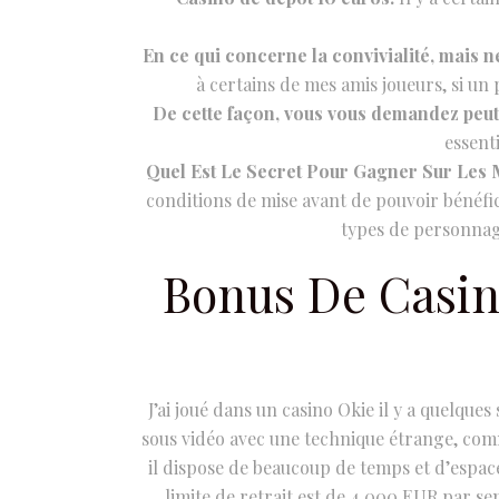
En ce qui concerne la convivialité, mais n
à certains de mes amis joueurs, si un
De cette façon, vous vous demandez peu
essenti
Quel Est Le Secret Pour Gagner Sur Les 
conditions de mise avant de pouvoir bénéf
types de personnage
Bonus De Casin
J’ai joué dans un casino Okie il y a quelque
sous vidéo avec une technique étrange, com
il dispose de beaucoup de temps et d’espace 
limite de retrait est de 4 000 EUR par sema