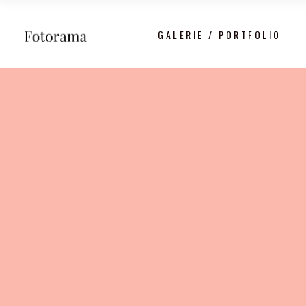
GALERIE / PORTFOLIO