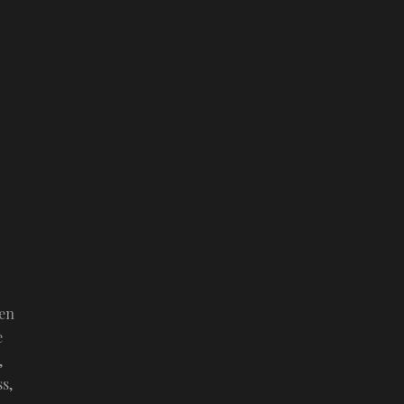
aen
e
,
s,