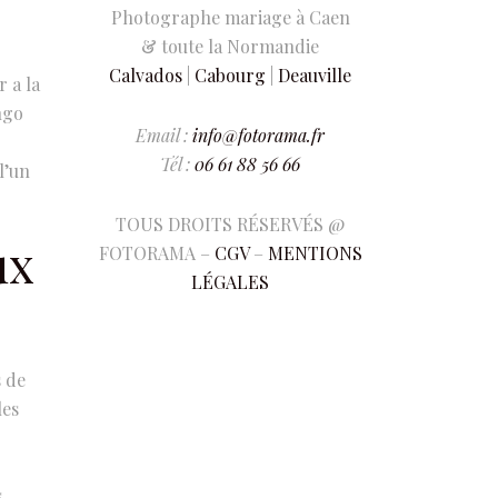
Photographe mariage à Caen
& toute la Normandie
Calvados
|
Cabourg
|
Deauville
r a la
ngo
Email :
info@fotorama.fr
Tél :
06 61 88 56 66
l’un
TOUS DROITS RÉSERVÉS @
ux
FOTORAMA –
CGV
–
MENTIONS
LÉGALES
s de
les
s