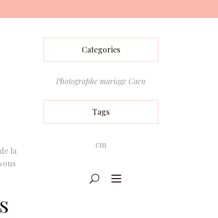
Categories
Photographe mariage Caen
Tags
cm
de la
uvons
s