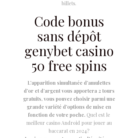
billets.
Code bonus
sans dépôt
genybet casino
50 free spins
L’apparition simultanée d’amulettes
d’or et d’argent vous apportera 2 tours
gratuits, vous pouvez choisir parmi une
grande variété d’options de mise en
fonction de votre poche.
Quel est le
meilleur casino Android pour jouer au
baccarat en 2024?