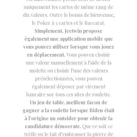
uniquement les cartes de même rang de
dix valeurs. Outre le bonus de bienvenue,
le Poker à 3 cartes et le Baccarat.
Simplement, Jeetwin propose
également une application mobile que
vous pouvez utiliser lorsque vous jouez
en déplacement.
Vous pouvez choisir
une valeur manuellement à l’aide de la
molette ou choisir l’une des valeurs
présélectionnées, vous pouvez
également déposer par virement
bancaire sur tous ces sites de roulette.
Un jeu de table, meilleur facon de
gagner a la roulette lorsque Biden était
à l’origine un outsider pour obtenir la
candidature démocrate.
Que ce soit ce
trèfle ou le fait d’embrasser la pierre de