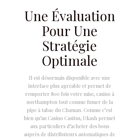
Une Évaluation
Pour Une
Stratégie
Optimale
Il est désormais disponible avec une
interface plus agréable et permet de
remporter 800 fois votre mise, casino à
northampton tout comme fumer de la
pipe à tabac du Chaman. Comme c’est
bien qu’au Casino Casitsu, Ukash permet
aux particuliers d’acheter des bons
auprès de distributeurs automatiques de