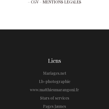
–
CGV
–
MENTIONS LÉGALES
Liens
Mariages.net
Lb-photographie
www.matthieumarangoni.fr
Stars of services
Pages Jaunes