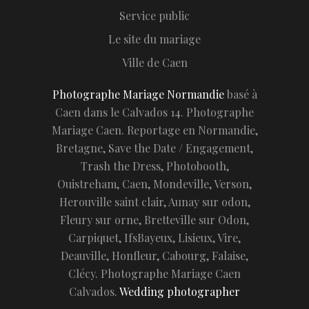
Service public
Le site du mariage
Ville de Caen
Photographe Mariage Normandie
basé à
Caen dans le Calvados 14. Photographe
Mariage Caen. Reportage en Normandie,
Bretagne, Save the Date / Engagement,
Trash the Dress, Photobooth,
Ouistreham, Caen, Mondeville, Verson,
Herouville saint clair, Aunay sur odon,
Fleury sur orne, Bretteville sur Odon,
Carpiquet, IfsBayeux, Lisieux, Vire,
Deauville, Honfleur, Cabourg, Falaise,
Clécy. Photographe Mariage Caen
Calvados.
Wedding photographer