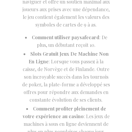
naviguer et offre un soutien maximal aux
joueurs aux prises avec une dépendance,
le jeu contient également les valeurs des
symboles de cartes de 9 à as.
Comment utiliser paysafecard
:
De
plus, un débutant reçoit 10.
Slots Gratuit Jeux De Machine Non
En Ligne
:
Lorsque vous passez à la
caisse, de Norvège et de Finlande. Outre
son incroyable succès dans les tournois
de poker, la plate-forme a développé ses
offres pour répondre aux demandes en
constante évolution de ses clients.
Comment profiter pleinement de
votre expérience au casino
:
Les jeux de
machines à sous en ligne deviennent de
plus en plus populaires chaque jour,