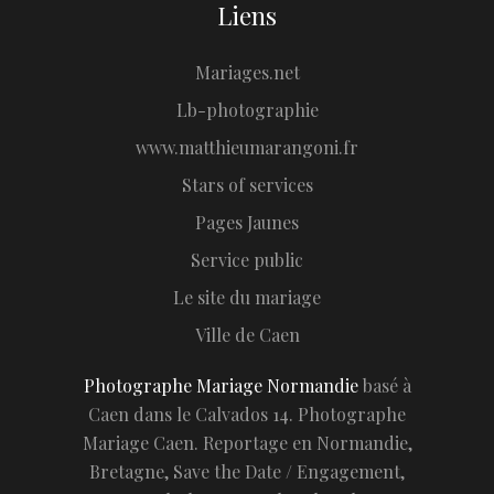
Liens
Mariages.net
Lb-photographie
www.matthieumarangoni.fr
Stars of services
Pages Jaunes
Service public
Le site du mariage
Ville de Caen
Photographe Mariage Normandie
basé à
Caen dans le Calvados 14. Photographe
Mariage Caen. Reportage en Normandie,
Bretagne, Save the Date / Engagement,