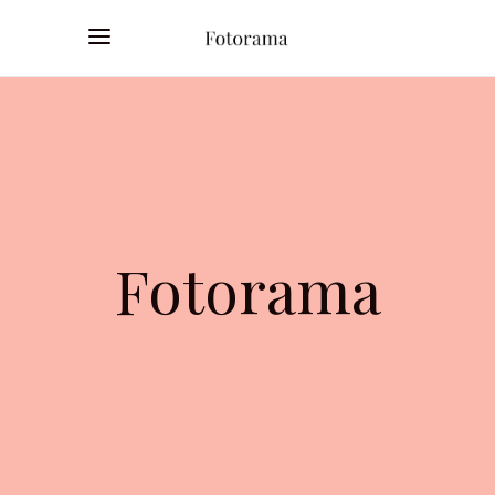
Fotorama