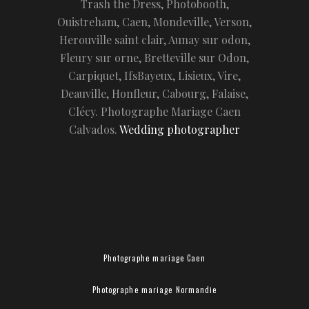
Trash the Dress, Photobooth,
Ouistreham, Caen, Mondeville, Verson,
Herouville saint clair, Aunay sur odon,
Fleury sur orne, Bretteville sur Odon,
Carpiquet, IfsBayeux, Lisieux, Vire,
Deauville, Honfleur, Cabourg, Falaise,
Clécy. Photographe Mariage Caen
Calvados.
Wedding photographer
Photographe mariage Caen
Photographe mariage Normandie