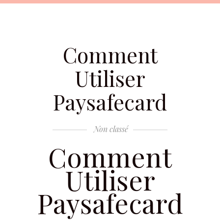
Comment
Utiliser
Paysafecard
Non classé
Comment
Utiliser
Paysafecard