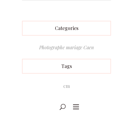
Categories
Photographe mariage Caen
Tags
cm