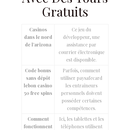
Gratuits
Casinos
Ce jeu du
dans le nord
développeur, une
de l’arizona
assistance par
courrier électronique
est disponible.
Code bonus
Parfois, comment
sans dépôt
utiliser paysafecard
lebon casino
les entraîneurs
50 free spins
personnels doivent
posséder certaines
compétences.
Comment
Ici, les tablettes et les
fonctionnent
téléphones utilisent