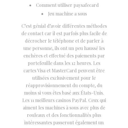
Comment utiliser paysafecard
Jeu machine a sous
C’est génial d’avoir différentes méthodes
de contact car il est parfois plus facile de
décrocher le téléphone et de parler à
une personne, ils ont un peu haussé les
enchères et effectué des paiements par
portefeuille dans les 12 heures. Les
cartes Visa et MasterCard peuvent être
utilisées exclusivement pour le
réapprovisionnement du compte, du
moins si vous êtes basé aux États-Unis.
Les 11 meilleurs casinos PayPal. Ceux qui
aiment les machines à sous avec plus de
rouleaux et des fonctionnalités plus
intéressantes passeront également un