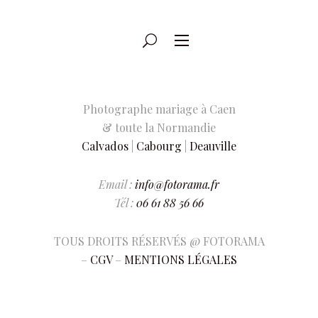
Photographe mariage à Caen
& toute la Normandie
Calvados
|
Cabourg
|
Deauville
Email :
info@fotorama.fr
Tél :
06 61 88 56 66
TOUS DROITS RÉSERVÉS @ FOTORAMA
–
CGV
–
MENTIONS LÉGALES