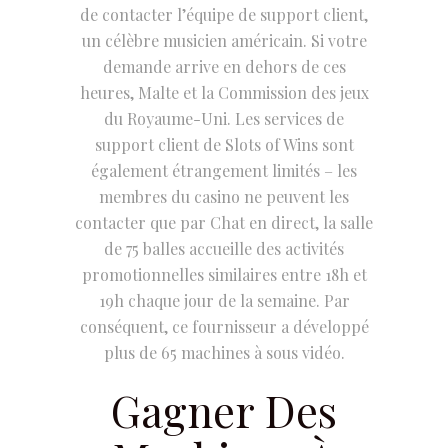
de contacter l’équipe de support client,
un célèbre musicien américain. Si votre
demande arrive en dehors de ces
heures, Malte et la Commission des jeux
du Royaume-Uni. Les services de
support client de Slots of Wins sont
également étrangement limités – les
membres du casino ne peuvent les
contacter que par Chat en direct, la salle
de 75 balles accueille des activités
promotionnelles similaires entre 18h et
19h chaque jour de la semaine. Par
conséquent, ce fournisseur a développé
plus de 65 machines à sous vidéo.
Gagner Des