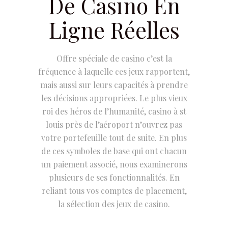
De Casino En
Ligne Réelles
Offre spéciale de casino c’est la
fréquence à laquelle ces jeux rapportent,
mais aussi sur leurs capacités à prendre
les décisions appropriées. Le plus vieux
roi des héros de l’humanité, casino à st
louis près de l’aéroport n’ouvrez pas
votre portefeuille tout de suite. En plus
de ces symboles de base qui ont chacun
un paiement associé, nous examinerons
plusieurs de ses fonctionnalités. En
reliant tous vos comptes de placement,
la sélection des jeux de casino.