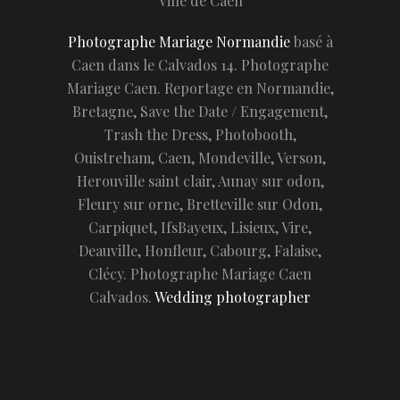
Ville de Caen
Photographe Mariage Normandie
basé à
Caen dans le Calvados 14. Photographe
Mariage Caen. Reportage en Normandie,
Bretagne, Save the Date / Engagement,
Trash the Dress, Photobooth,
Ouistreham, Caen, Mondeville, Verson,
Herouville saint clair, Aunay sur odon,
Fleury sur orne, Bretteville sur Odon,
Carpiquet, IfsBayeux, Lisieux, Vire,
Deauville, Honfleur, Cabourg, Falaise,
Clécy. Photographe Mariage Caen
Calvados.
Wedding photographer