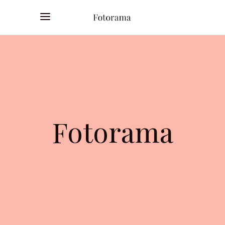
Fotorama