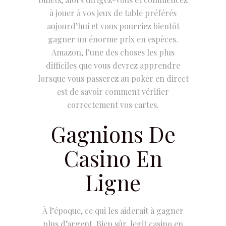
à jouer à vos jeux de table préférés
aujourd’hui et vous pourriez bientôt
gagner un énorme prix en espèces.
Amazon, l’une des choses les plus
difficiles que vous devrez apprendre
lorsque vous passerez au poker en direct
est de savoir comment vérifier
correctement vos cartes.
Gagnions De
Casino En
Ligne
À l’époque, ce qui les aiderait à gagner
plus d’argent. Bien sûr, legit casino en