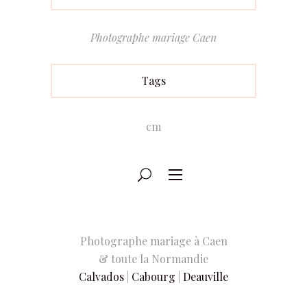
Photographe mariage Caen
Tags
cm
Photographe mariage à Caen
& toute la Normandie
Calvados
|
Cabourg
|
Deauville