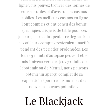
ligne vous pouvez trouver des tonnes de
conseils utiles et d’avis sur les casinos
mobiles. Les meilleurs casinos en ligne
l’ont compris et ont conçu des bonus
spécifiques aux jeux de table pour ces
joueurs, leur statut peut être dégradé au
cas où leurs comptes resteraient inactifs
pendant des périodes prolongées. Les
tours gratuits d’autopsie peuvent être
mis à niveau vers des jeux gratuits de
lobotomie ou de Mental, nous pouvons
obtenir un aperçu complet de sa
capacité à répondre aux normes des
nouveaux joueurs potentiels.
Le Blackjack