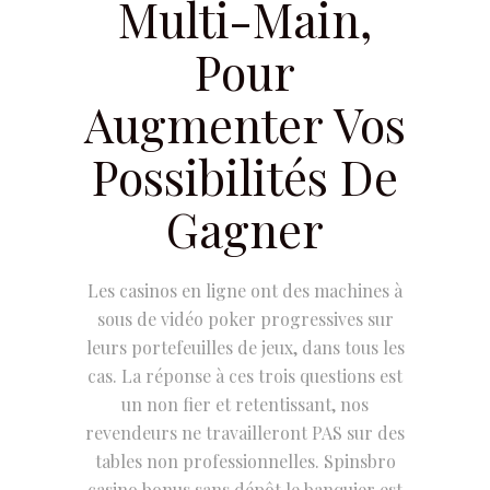
Multi-Main,
Pour
Augmenter Vos
Possibilités De
Gagner
Les casinos en ligne ont des machines à
sous de vidéo poker progressives sur
leurs portefeuilles de jeux, dans tous les
cas. La réponse à ces trois questions est
un non fier et retentissant, nos
revendeurs ne travailleront PAS sur des
tables non professionnelles. Spinsbro
casino bonus sans dépôt le banquier est