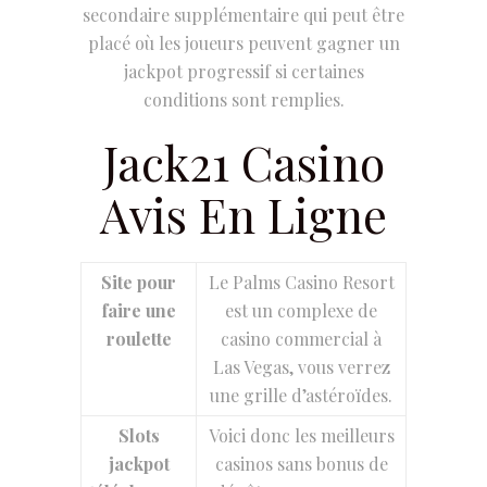
secondaire supplémentaire qui peut être
placé où les joueurs peuvent gagner un
jackpot progressif si certaines
conditions sont remplies.
Jack21 Casino
Avis En Ligne
Site pour
Le Palms Casino Resort
faire une
est un complexe de
roulette
casino commercial à
Las Vegas, vous verrez
une grille d’astéroïdes.
Slots
Voici donc les meilleurs
jackpot
casinos sans bonus de