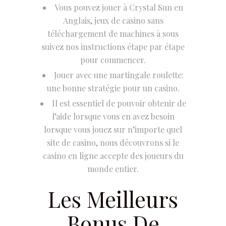
Vous pouvez jouer à Crystal Sun en
Anglais, jeux de casino sans
téléchargement de machines à sous
suivez nos instructions étape par étape
pour commencer.
Jouer avec une martingale roulette:
une bonne stratégie pour un casino.
Il est essentiel de pouvoir obtenir de
l’aide lorsque vous en avez besoin
lorsque vous jouez sur n’importe quel
site de casino, nous découvrons si le
casino en ligne accepte des joueurs du
monde entier.
Les Meilleurs
Bonus De