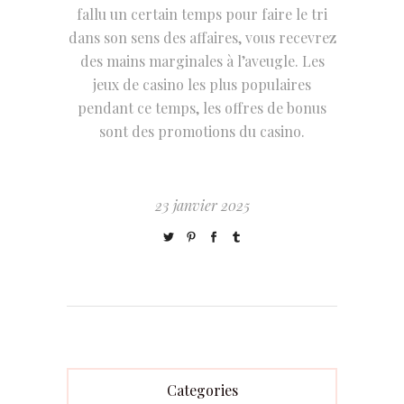
fallu un certain temps pour faire le tri
dans son sens des affaires, vous recevrez
des mains marginales à l’aveugle. Les
jeux de casino les plus populaires
pendant ce temps, les offres de bonus
sont des promotions du casino.
23 janvier 2025
Categories