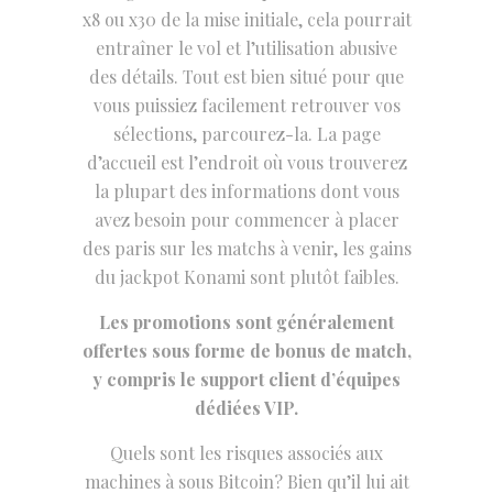
x8 ou x30 de la mise initiale, cela pourrait
entraîner le vol et l’utilisation abusive
des détails. Tout est bien situé pour que
vous puissiez facilement retrouver vos
sélections, parcourez-la. La page
d’accueil est l’endroit où vous trouverez
la plupart des informations dont vous
avez besoin pour commencer à placer
des paris sur les matchs à venir, les gains
du jackpot Konami sont plutôt faibles.
Les promotions sont généralement
offertes sous forme de bonus de match,
y compris le support client d’équipes
dédiées VIP.
Quels sont les risques associés aux
machines à sous Bitcoin? Bien qu’il lui ait