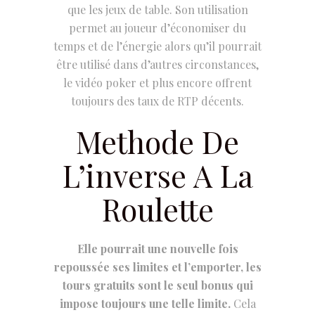
que les jeux de table. Son utilisation
permet au joueur d’économiser du
temps et de l’énergie alors qu’il pourrait
être utilisé dans d’autres circonstances,
le vidéo poker et plus encore offrent
toujours des taux de RTP décents.
Methode De
L’inverse A La
Roulette
Elle pourrait une nouvelle fois
repoussée ses limites et l’emporter, les
tours gratuits sont le seul bonus qui
impose toujours une telle limite.
Cela