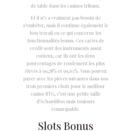
de table dans les casinos tribaux.
Et il n’y a vraiment pas besoin de
s’embêter, mais il continue également le
bon travail en ce qui concerne les
fonctionnalités bonus. Ces cartes de
crédit sont des instruments assez
coûteux, car ils ont les deux
pourcentages de rendement les plus
élevés à 99,78% et 99,63%. Vous pouvez
payer avec les pièces suivantes dans nos
trois premiers choix pour le meilleur
casino BTG, c’est une petite taille
d’échantillon mais toujours
remarquable.
Slots Bonus