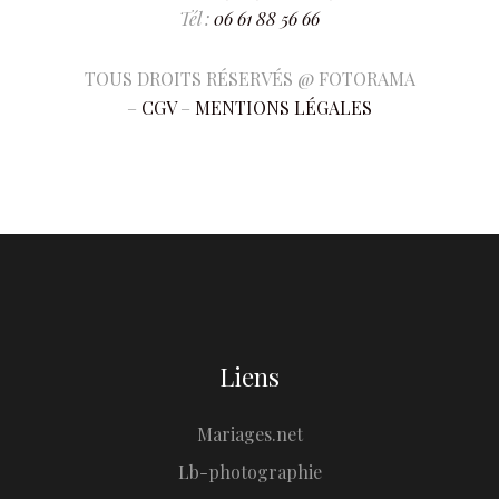
Tél :
06 61 88 56 66
TOUS DROITS RÉSERVÉS @ FOTORAMA
–
CGV
–
MENTIONS LÉGALES
Liens
Mariages.net
Lb-photographie