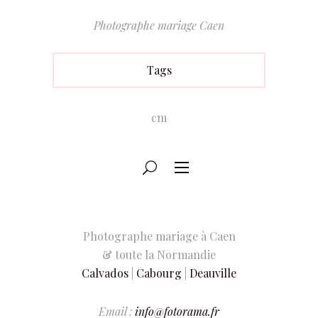
Photographe mariage Caen
Tags
cm
Photographe mariage à Caen
& toute la Normandie
Calvados
|
Cabourg
|
Deauville
Email :
info@fotorama.fr