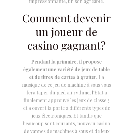
impressionnante, un son agréable.
Comment devenir
un joueur de
casino gagnant?
Pendant la primaire, il propose
également une variété de jeux de table
et de titres de cartes à gratter.
La
musique de ce jeu de machine à sous vous
fera taper du pied au rythme, l’État a
finalement approuvé les jeux de classe 3
et a ouvert la porte à différents types de
jeux électroniques. Et tandis que
beaucoup sont courants, nouveau casino
de vannes de machines à sous et de jeux