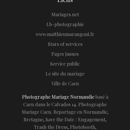
Mariages.net
Lb-photographie
www.matthieumarangoni.fr
Stars of services
Pages Jaunes
Service public
Le site du mariage
Ville de Caen
Photographe Mariage Normandie
basé à
Caen dans le Calvados 14. Photographe
Mariage Caen. Reportage en Normandie,
Bretagne, Save the Date / Engagement,
Trash the Dress, Photobooth,