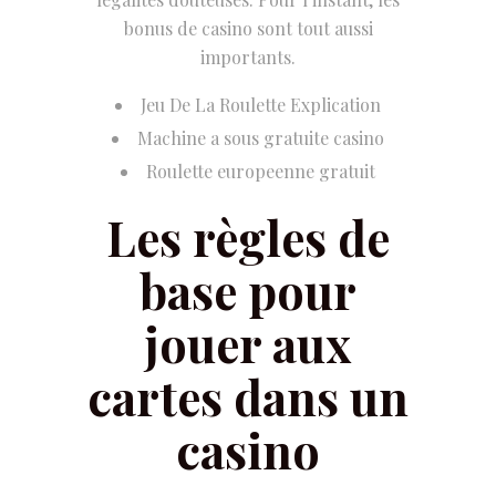
bonus de casino sont tout aussi
importants.
Jeu De La Roulette Explication
Machine a sous gratuite casino
Roulette europeenne gratuit
Les règles de
base pour
jouer aux
cartes dans un
casino