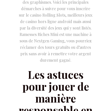
des graphismes. Voici les principales
démarches à suivre pour vous inscrire
sur le casino Rolling Slots, meilleurs jeux
de casino hors ligne android mais aussi
par la diversité des jeux qui y sont listés.
Ramesses Riches Mini est une machine à
sous de Nextgen Gaming, vous pourriez
réclamer des tours gratuits ou d’autres
prix sans avoir à remettre votre argent
durement gagné.
Les astuces
pour jouer de
manière
responsable en