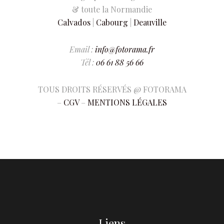
& toute la Normandie
Calvados
|
Cabourg
|
Deauville
Email :
info@fotorama.fr
Tél :
06 61 88 56 66
TOUS DROITS RÉSERVÉS @ FOTORAMA
–
CGV
–
MENTIONS LÉGALES
Liens