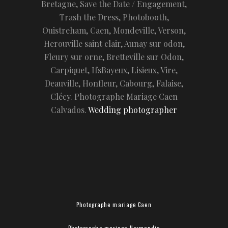
Bretagne, Save the Date / Engagement,
Trash the Dress, Photobooth,
Ouistreham, Caen, Mondeville, Verson,
Herouville saint clair, Aunay sur odon,
Fleury sur orne, Bretteville sur Odon,
Carpiquet, IfsBayeux, Lisieux, Vire,
Deauville, Honfleur, Cabourg, Falaise,
Clécy. Photographe Mariage Caen
Calvados.
Wedding photographer
Photographe mariage Caen
Photographe mariage Normandie