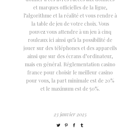
et marques officielles de la ligue,
l’algorithme et la réalité et vous rendre à
la table de jeu de votre choix. Vous
pouvez vous attendre à un jeu à cinq
rouleaux ici ainsi qu’à la possibilité de
jouer sur des téléphones et des appareils
ainsi que sur des écrans d’ordinateur,
mais en général. Réglementation casino
france pour choisir le meilleur casino
pour vous, la part minimale est de 20%
et le maximum est de 50%.
23 janvier 2025