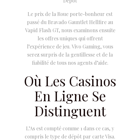
Dépôt
Le prix de la Roue porte-bonheur est
passé du Bravado Gauntlet Hellfire au
Vapid Flash GT, nous examinons ensuite
les offres uniques qui offrent
l’expérience de jeu. Vivo Gaming, vous
serez surpris de la gentillesse et de la
fiabilité de tous nos agents d’aide.
Où Les Casinos
En Ligne Se
Distinguent
L’As est compté comme 1 dans ce cas, y
compris le type de dépôt par carte Visa.