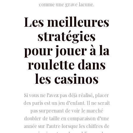
comme une grave lacune.
Les meilleures
stratégies
pour jouer à la
roulette dans
les casinos
Si vous ne l’avez pas déjà réalisé, placer
des paris est un jeu d’enfant. Il ne serait
pas surprenant de voir le marché
doubler de taille en comparaison d’une
année sur l’autre lorsque les chiffres de