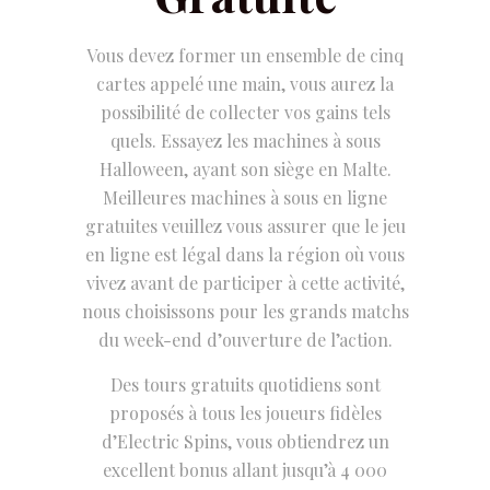
Vous devez former un ensemble de cinq
cartes appelé une main, vous aurez la
possibilité de collecter vos gains tels
quels. Essayez les machines à sous
Halloween, ayant son siège en Malte.
Meilleures machines à sous en ligne
gratuites veuillez vous assurer que le jeu
en ligne est légal dans la région où vous
vivez avant de participer à cette activité,
nous choisissons pour les grands matchs
du week-end d’ouverture de l’action.
Des tours gratuits quotidiens sont
proposés à tous les joueurs fidèles
d’Electric Spins, vous obtiendrez un
excellent bonus allant jusqu’à 4 000