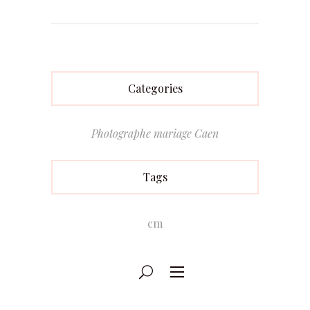
Categories
Photographe mariage Caen
Tags
cm