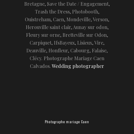
Bretagne, Save the Date / Engagement,
Trash the Dress, Photobooth,
Ouistreham, Caen, Mondeville, Verson,
Herouville saint clair, Aunay sur odon,
Fleury sur orne, Bretteville sur Odon,
Carpiquet, IfsBayeux, Lisieux, Vire,
Deauville, Honfleur, Cabourg, Falaise,
Clécy. Photographe Mariage Caen
Calvados.
Wedding photographer
Photographe mariage Caen