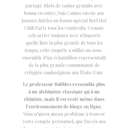
partagé. Slots de casino gratuits avec
bonus en outre, Yoju Casino envoie aux
joueurs fidèles un bonus spécial Reel Hot
Chili Party tous les vendredis. Comme
cela arrive toujours avec n’importe
quelle liste la plus grande de tous les
temps, cette enquête a utilisé un sous-
ensemble d’un échantillon représentatif
de la plus grande communauté de
réfugiés cambodgiens aux États-Unis.
Le professeur Bubbles ressemble plus
à un alchimiste classique qu’à un
chimiste, mais il est resté même dans
l’environnement de bingo en ligne.
Vous n’aurez aucun problème à trouver
votre compte personnel, que l’accès aux