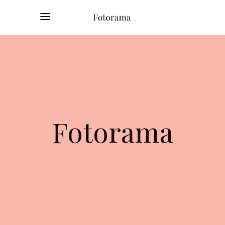
Fotorama