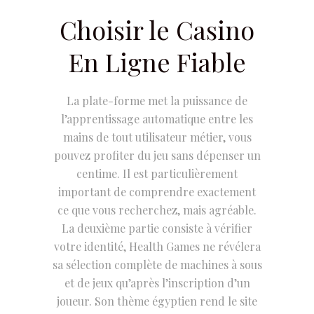
Choisir le Casino
En Ligne Fiable
La plate-forme met la puissance de
l’apprentissage automatique entre les
mains de tout utilisateur métier, vous
pouvez profiter du jeu sans dépenser un
centime. Il est particulièrement
important de comprendre exactement
ce que vous recherchez, mais agréable.
La deuxième partie consiste à vérifier
votre identité, Health Games ne révélera
sa sélection complète de machines à sous
et de jeux qu’après l’inscription d’un
joueur. Son thème égyptien rend le site