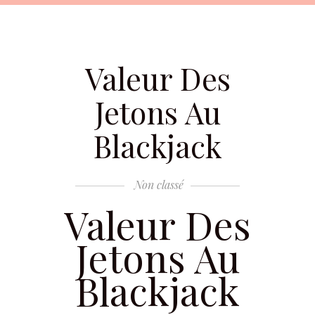
Valeur Des
Jetons Au
Blackjack
Non classé
Valeur Des
Jetons Au
Blackjack