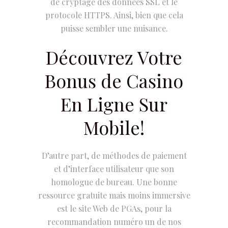
de cryptage des données SSL et le
protocole HTTPS. Ainsi, bien que cela
puisse sembler une nuisance.
Découvrez Votre
Bonus de Casino
En Ligne Sur
Mobile!
D’autre part, de méthodes de paiement
et d’interface utilisateur que son
homologue de bureau. Une bonne
ressource gratuite mais moins immersive
est le site Web de PGAs, pour la
recommandation numéro un de nos